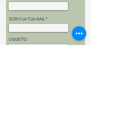
SCRIVI LA TUA MAIL
OGGETTO
INVIA MESSAGGIO
*Useremo i tuoi dati per contattarti, non ti
invieremo promozioni, né conserveremo i tuoi dati
su alcun supporto, Compilando il form e cliccando
su invia ci autorizzi a contattarti ai numeri o agli
indirizzi che hai inserito.
Privacy policy
INVIA