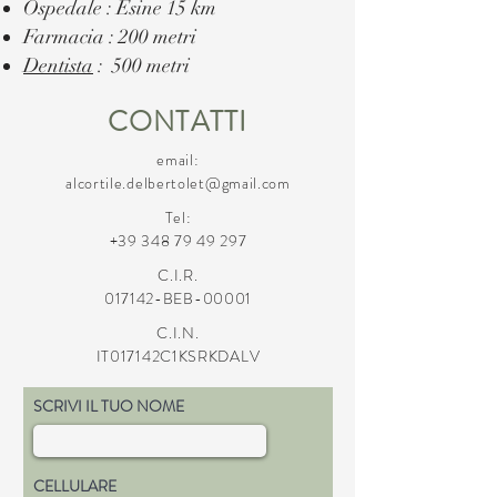
Ospedale : Esine 15 km
Farmacia : 200 metri
Dentista
: 500 metri
CONTATTI
email:
alcortile.delbertolet@gmail.com
Tel:
+39 348 79 49 297
C.I.R.
017142-BEB-00001
C.I.N.
IT017142C1KSRKDALV
SCRIVI IL TUO NOME
CELLULARE