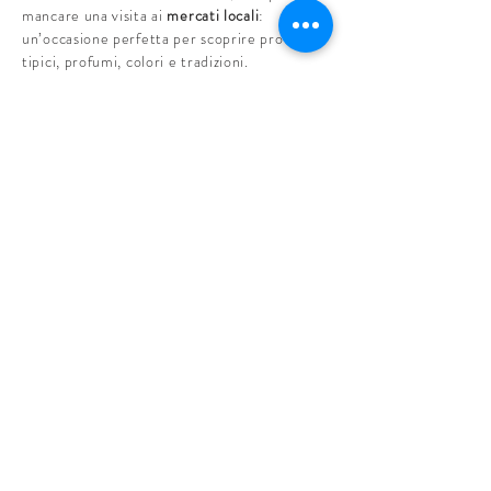
mancare una visita ai
mercati locali
:
un’occasione perfetta per scoprire prodotti
tipici, profumi, colori e tradizioni.
Durante la settimana, nei paesi vicini al B&B
si svolgono diversi mercati all’aperto:
Pian Camuno
– ogni mercoledì mattina
Darfo Boario Terme
– ogni giovedì mattina
Pisogne
– ogni venerdì mattina
Iseo
– ogni venerdì mattina
Lovere
– ogni sabato mattina
Un’esperienza semplice ma autentica, ideale
per immergersi nella quotidianità del luogo e
portare a casa un piccolo assaggio del
territorio.
CICLOVIA DELL'OGLIO
​Gli amanti della bici troveranno nella
Ciclovia dell’Oglio un’esperienza unica:
280
km
di percorso che attraversano paesaggi
sempre diversi, tra lago, natura e borghi,