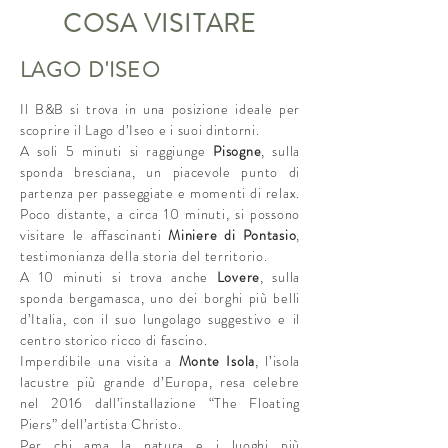
COSA VISITARE
LAGO D'ISEO
Il B&B si trova in una posizione ideale per
scoprire il Lago d’Iseo e i suoi dintorni.
A soli 5 minuti si raggiunge
Pisogne
, sulla
sponda bresciana, un piacevole punto di
partenza per passeggiate e momenti di relax.
Poco distante, a circa 10 minuti, si possono
visitare le affascinanti
Miniere di Pontasio
,
testimonianza della storia del territorio.
A 10 minuti si trova anche
Lovere
, sulla
sponda bergamasca, uno dei borghi più belli
d’Italia, con il suo lungolago suggestivo e il
centro storico ricco di fascino.
Imperdibile una visita a
Monte Isola
, l’isola
lacustre più grande d’Europa, resa celebre
nel 2016 dall’installazione “The Floating
Piers” dell’artista Christo.
Per chi ama la natura e i luoghi più