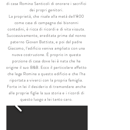
di casa Romina Santicoli di onorare i sacrifici
dei propri genitori.
La proprietà, che risale alla metà dell'800
come casa di campagna dei bisnonni
contadini, è ricca di ricordi e di vita vissuta.
Successivamente, ereditata prima dal nonno
paterno Giovan Battista, e poi dal padre
Giacomo, l'edificio veniva ampliato con una
nuova costruzione. È proprio in questa
porzione di casa dove lei è nata che ha
origine il suo B&B. Ecco il particolare affetto
che lega Romina a questo edificio e che l'ha
riportata a viverci con la propria famiglia.
Forte in lei il desiderio di tramandare anche
alle proprie figlie la sua storia e i ricordi di
questo luogo a lei tanto caro.